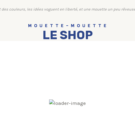
nt des couleurs, les idées voguent en liberté, et une mouette un peu rêveus
M O U E T T E – M O U E T T E
LE SHOP