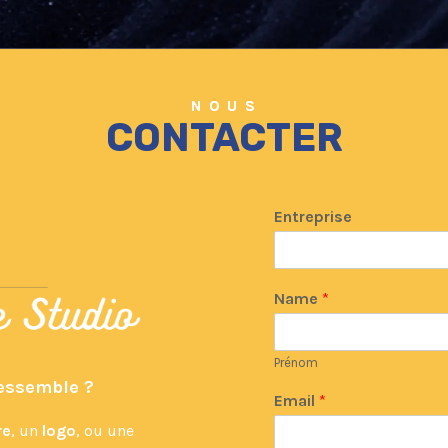
N O U S
CONTACTER
Entreprise
Name
*
Prénom
ressemble ?
Email
*
re
, un
logo
, ou une