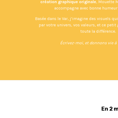
création graphique originale
, Mouette 
accompagne avec bonne humeur et
Basée dans le Var, j’imagine des visuels qu
par votre univers, vos valeurs, et ce petit 
toute la différence.
Écrivez-moi, et donnons vie à 
En 2 