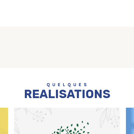
Affiche – Île de Bréhat – Bretagne
22,00
€
–
30,00
€
Q U E L Q U E S
REALISATIONS