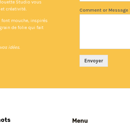
Mouette Studio vous
 créativité.
Comment or Message
i font mouche, inspirés
grain de folie qui fait
vos idées.
Envoyer
mots
Menu