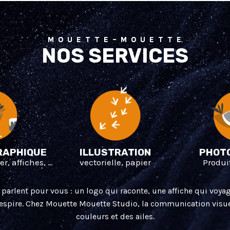
M O U E T T E – M O U E T T E
NOS SERVICES
RAPHIQUE
ILLUSTRATION
PHOT
yer, affiches, …
vectorielle, papier
Produit
s parlent pour vous : un logo qui raconte, une affiche qui voyag
respire. Chez Mouette Mouette Studio, la communication visu
couleurs et des ailes.