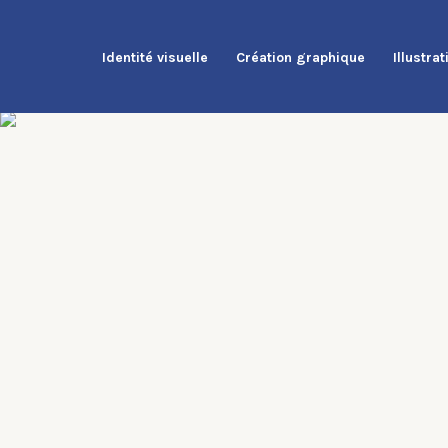
Aller
au
Identité visuelle
Création graphique
Illustrat
contenu