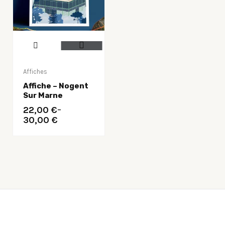
Ce
produit
a
Affiches
plusieurs
variations.
Affiche – Nogent
Sur Marne
Les
options
22,00
€
–
peuvent
30,00
€
être
choisies
sur
la
page
du
produit