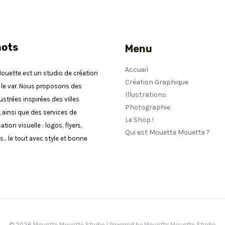
mots
Menu
Accueil
uette est un studio de création
Création Graphique
le var. Nous proposons des
Illustrations
lustrées inspirées des villes
Photographie
, ainsi que des services de
Le Shop !
ion visuelle : logos, flyers,
Qui est Mouette Mouette ?
... le tout avec style et bonne
© 2026 Mouette Mouette Studio | Powered by Mouette Mouette Studio