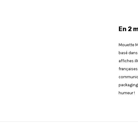
En 2 
Mouette Mo
basé dans 
affiches il
françaises
communicat
packagings
humeur !